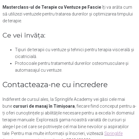
Masterclass-ul de Terapie cu Ventuze pe Fascie
îți va arăta cum
să utilizezi ventuzele pentru tratarea durerilor și optimizarea timpului
de terapie.
Ce vei învăța:
Tipuri de terapii cu ventuze și tehnici pentru terapia viscerală și
cicatricială.
Protocoale pentru tratamentul durerilor osteomusculare și
automasajul cu ventuze.
Contacteaza-ne cu incredere
Indiferent de cursul ales, la Springlife Academy vei găsi cele mai
bune
cursuri de masaj în Timișoara
, fiecare fiind conceput pentru a-
ți oferi cunoștințele și abilitățile necesare pentru a excela în domeniul
terapiei manuale. Explorează gama noastră variată de cursuri și
alege-l pe cel care se potrivește cel mai bine nevoilor și aspirațiilor
tale. Pentru mai multe informații și înscrieri, vizitează
Springlife