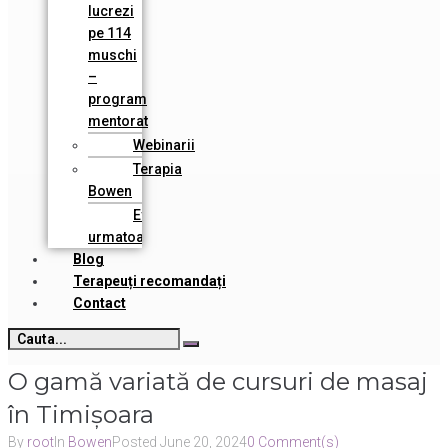
lucrezi
pe 114
muschi
–
program
mentorat
Webinarii
Terapia
Bowen
Evenimente
urmatoare
Blog
Terapeuți recomandați
Contact
O gamă variată de cursuri de masaj
în Timișoara
By
root
In
Bowen
Posted
June 20, 2024
0 Comment(s)