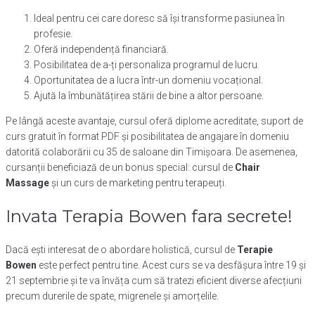
Ideal pentru cei care doresc să își transforme pasiunea în
profesie.
Oferă independență financiară.
Posibilitatea de a-ți personaliza programul de lucru.
Oportunitatea de a lucra într-un domeniu vocațional.
Ajută la îmbunătățirea stării de bine a altor persoane.
Pe lângă aceste avantaje, cursul oferă diplome acreditate, suport de
curs gratuit în format PDF și posibilitatea de angajare în domeniu
datorită colaborării cu 35 de saloane din Timișoara. De asemenea,
cursanții beneficiază de un bonus special: cursul de
Chair
Massage
și un curs de marketing pentru terapeuți.
Invata Terapia Bowen fara secrete!
Dacă ești interesat de o abordare holistică, cursul de
Terapie
Bowen
este perfect pentru tine. Acest curs se va desfășura între 19 și
21 septembrie și te va învăța cum să tratezi eficient diverse afecțiuni
precum durerile de spate, migrenele și amorțelile.