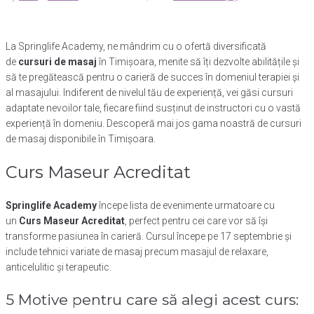
La Springlife Academy, ne mândrim cu o ofertă diversificată
de
cursuri de masaj
în Timișoara, menite să îți dezvolte abilitățile și
să te pregătească pentru o carieră de succes în domeniul terapiei și
al masajului. Indiferent de nivelul tău de experiență, vei găsi cursuri
adaptate nevoilor tale, fiecare fiind susținut de instructori cu o vastă
experiență în domeniu. Descoperă mai jos gama noastră de cursuri
de masaj disponibile în Timișoara.
Curs Maseur Acreditat
Springlife Academy
începe lista de evenimente urmatoare cu
un
Curs Maseur Acreditat
, perfect pentru cei care vor să își
transforme pasiunea în carieră. Cursul începe pe 17 septembrie și
include tehnici variate de masaj precum masajul de relaxare,
anticelulitic și terapeutic.
5 Motive pentru care să alegi acest curs: