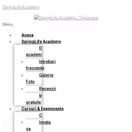
SpringLife Academy
Menu
Acasa
SpringLife Academy
Despre
academie
Intrebari
frecvente
Galerie
Foto
Recenzii
Materiale
gratuite
Cursuri & Evenimente
Cursuri
Invata
sa