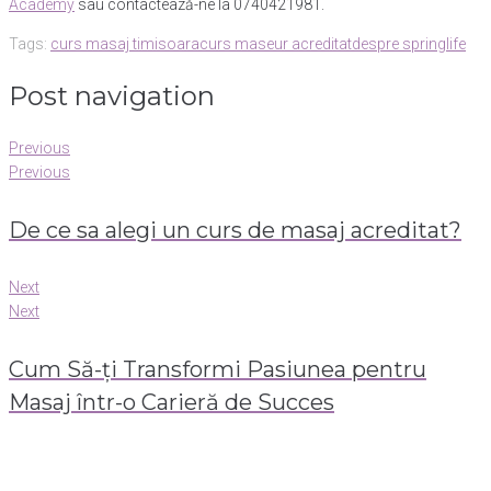
Academy
sau contactează-ne la 0740421981.
Tags:
curs masaj timisoara
curs maseur acreditat
despre springlife
Post navigation
Previous
Previous
De ce sa alegi un curs de masaj acreditat?
Next
Next
Cum Să-ți Transformi Pasiunea pentru
Masaj într-o Carieră de Succes