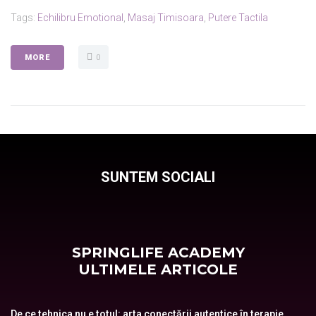
Tags:
Echilibru Emotional
,
Masaj Timisoara
,
Putere Tactila
MORE
0
SUNTEM SOCIALI
SPRINGLIFE ACADEMY
ULTIMELE ARTICOLE
De ce tehnica nu e totul: arta conectării autentice în terapie